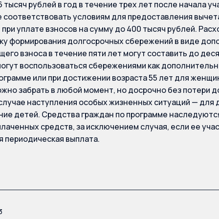
 тысяч рублей в год в течение трех лет после начала уч
 соответствовать условиям для предоставления вычета
д при уплате взносов на сумму до 400 тысяч рублей. Ра
ку формирования долгосрочных сбережений в виде доп
его взноса в течение пяти лет могут составить до деся
огут воспользоваться сбережениями как дополнительн
рограмме или при достижении возраста 55 лет для женщин
жно забрать в любой момент, но досрочно без потери д
случае наступления особых жизненных ситуаций — для 
ние детей. Средства граждан по программе наследуются
лаченных средств, за исключением случая, если ее уча
 периодическая выплата.
3