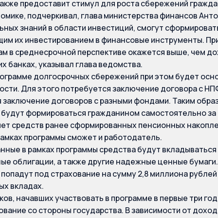
акже предоставит стимул для роста сбережений гражда
номике, подчеркивал, глава министерства финансов Ант
ьных знаний в области инвестиций, смогут сформирова
им их инвестированием в финансовые инструменты. Пр
м в среднесрочной перспективе окажется выше, чем до
х банках, указывал глава ведомства.
рограмме долгосрочных сбережений при этом будет осн
сти. Для этого потребуется заключение договора с НПФ
 заключение договоров с разными фондами. Таким обра
будут формироваться гражданином самостоятельно за 
счет средств ранее сформированных пенсионных накопле
рамках программы сможет и работодатель.
ные в рамках программы средства будут вкладываться 
ые облигации, а также другие надежные ценные бумаги
попадут под страхование на сумму 2,8 миллиона рублей
х вкладах.
ков, начавших участвовать в программе в первые три го
вание со стороны государства. В зависимости от дохо