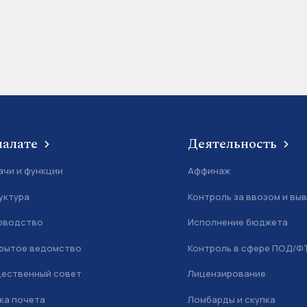
палате
Деятельность
ачи и функции
Аффинаж
уктура
Контроль за ввозом и вы
оводство
Исполнение бюджета
рытое ведомство
Контроль в сфере ПОД/Ф
ественный совет
Лицензирование
ка почета
Ломбарды и скупка