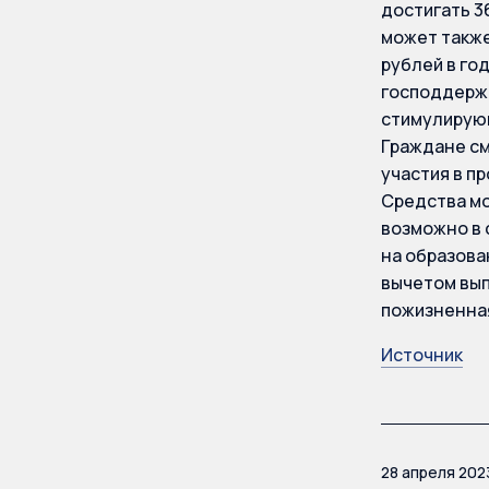
достигать 36
может также
рублей в го
господдерж
стимулирующ
Граждане см
участия в п
Средства мо
возможно в 
на образова
вычетом вып
пожизненная
Источник
28 апреля 202