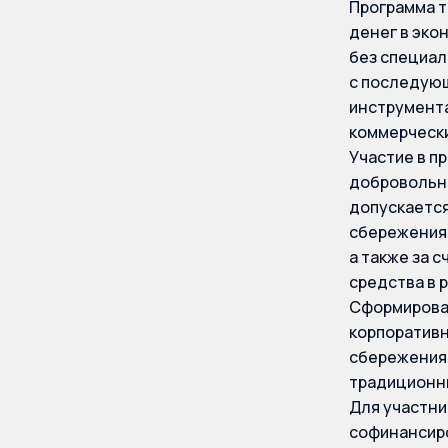
Программа т
денег в эко
без специал
с последующ
инструмента
коммерчески
Участие в п
добровольно
допускается
сбережения 
а также за 
средства в 
Сформирован
корпоративн
сбережения 
традиционны
Для участни
софинансиро