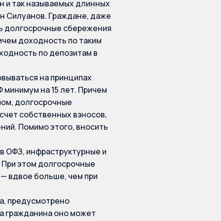
н и так называемых длинных
он Силуанов. Граждане, даже
ть долгосрочные сбережения
ичем доходность по таким
ходность по депозитам в
овываться на принципах
 минимум на 15 лет. Причем
зом, долгосрочные
счет собственных взносов,
ний. Помимо этого, вносить
в ОФЗ, инфраструктурные и
. При этом долгосрочные
 — вдвое больше, чем при
да, предусмотрено
да гражданина оно может