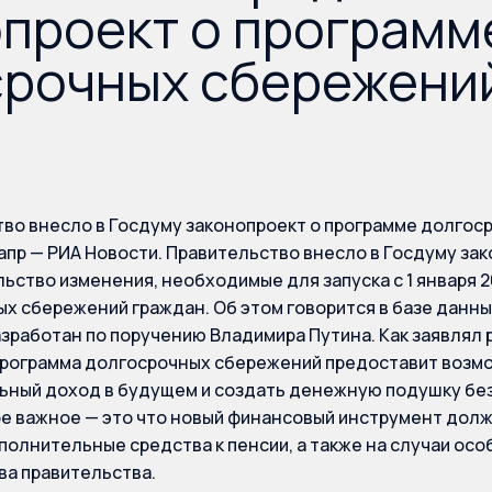
проект о программ
срочных сбережени
во внесло в Госдуму законопроект о программе долго
апр — РИА Новости. Правительство внесло в Госдуму зак
ьство изменения, необходимые для запуска с 1 января 
х сбережений граждан. Об этом говорится в базе данны
зработан по поручению Владимира Путина. Как заявлял
программа долгосрочных сбережений предоставит возм
ный доход в будущем и создать денежную подушку бе
е важное — это что новый финансовый инструмент дол
полнительные средства к пенсии, а также на случаи осо
ва правительства.