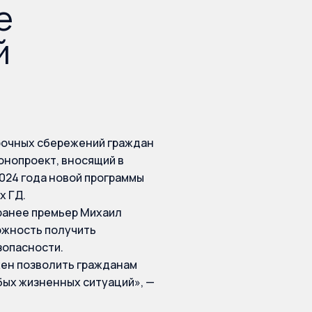
е
й
срочных сбережений граждан
онопроект, вносящий в
2024 года новой программы
х ГД.
 ранее премьер Михаил
ожность получить
зопасности.
жен позволить гражданам
бых жизненных ситуаций», —