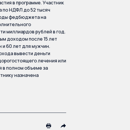
астия в программе. Участник
 по НДФЛ до 52 тысяч
сходы федбюджета на
олнительного
ти миллиардов рублей в год.
ым доходом после 15 лет
 и 60 лет для мужчин.
охода вывести деньги
дорогостоящего лечения или
 в полном объеме за
стнику назначена