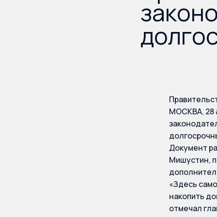
законо
долго
Правительст
МОСКВА, 28 
законодател
долгосрочны
Документ ра
Мишустин, 
дополнитель
«Здесь само
накопить до
отмечал гла