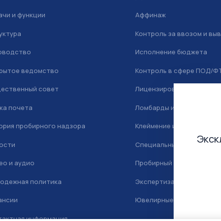
ачи и функции
Аффинаж
уктура
Контроль за ввозом и вы
оводство
Исполнение бюджета
рытое ведомство
Контроль в сфере ПОД/Ф
ественный совет
Лицензирование
ка почета
Ломбарды и скупка
ория пробирного надзора
Клеймение и маркировка
Экск
ости
Специальный учет
ео и аудио
Пробирный надзор
одежная политика
Экспертиза
ансии
Ювелирные камни
тактная информация