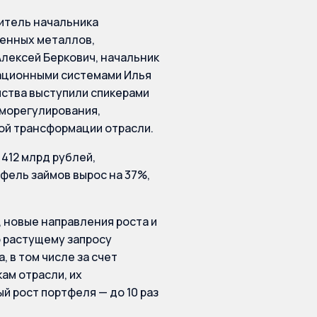
итель начальника
ценных металлов,
лексей Беркович, начальник
мационными системами Илья
мства выступили спикерами
аморегулирования,
ой трансформации отрасли.
 412 млрд рублей,
фель займов вырос на 37%,
 новые направления роста и
 растущему запросу
 в том числе за счет
ам отрасли, их
й рост портфеля — до 10 раз