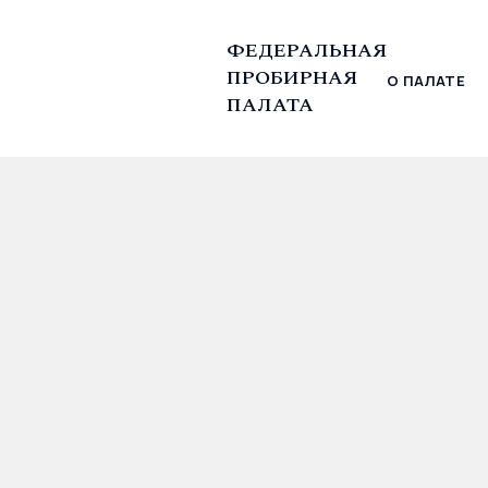
ФЕДЕРАЛЬНАЯ
ПРОБИРНАЯ
О ПАЛАТЕ
© Федеральная пробирная палата, 2026
ПАЛАТА
Главная
Информационные сообщения
Предс
24.06.2026