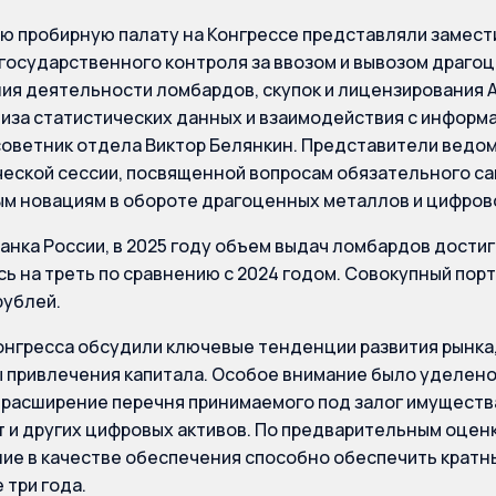
 пробирную палату на Конгрессе представляли замест
государственного контроля за ввозом и вывозом драго
ия деятельности ломбардов, скупок и лицензирования А
иза статистических данных и взаимодействия с инфор
советник отдела Виктор Белянкин. Представители ведо
ческой сессии, посвященной вопросам обязательного с
м новациям в обороте драгоценных металлов и цифров
анка России, в 2025 году объем выдач ломбардов достиг
ь на треть по сравнению с 2024 годом. Совокупный порт
рублей.
онгресса обсудили ключевые тенденции развития рынка,
 привлечения капитала. Особое внимание было уделено
 расширение перечня принимаемого под залог имущества,
 и других цифровых активов. По предварительным оценк
ие в качестве обеспечения способно обеспечить кратны
 три года.