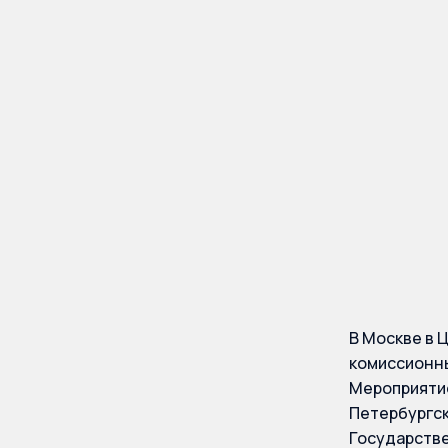
РФ при
ломба
магаз
В Москве в 
комиссионн
Мероприятие
Петербургск
Государстве