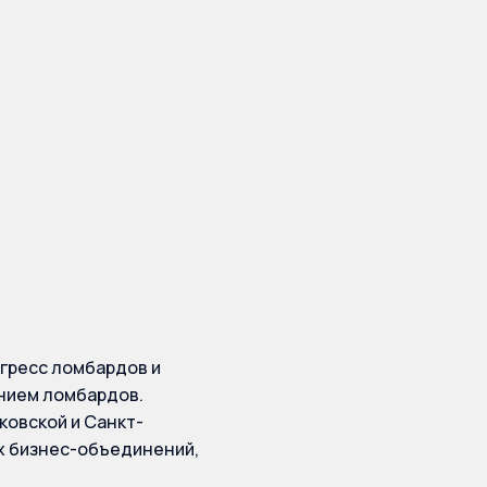
онгрессе
ых
гресс ломбардов и
нием ломбардов.
ковской и Санкт-
х бизнес-объединений,