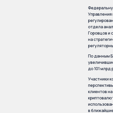
Федеральную
Управления 
регулирован
отдела анал
Горовцов и 
на стратеги
регуляторны
По данным Б
увеличившис
до 101 млрд 
Участники к
перспективы
клиентов на
криптовалют
использован
в ближайшие