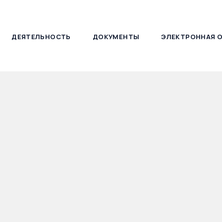
ДЕЯТЕЛЬНОСТЬ
ДОКУМЕНТЫ
ЭЛЕКТРОННАЯ 
127030, г. Москва, ул. Новослободская, д. 21
тавители Пробирно