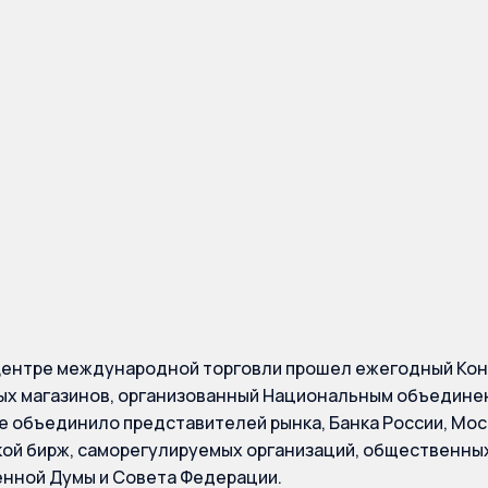
няли участие в IX К
рдов и комиссионн
инов
Центре международной торговли прошел ежегодный Кон
ых магазинов, организованный Национальным объедине
 объединило представителей рынка, Банка России, Мос
ой бирж, саморегулируемых организаций, общественны
нной Думы и Совета Федерации.