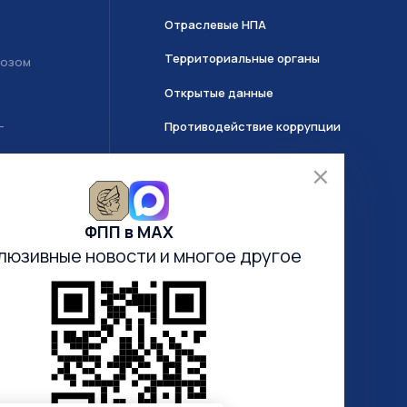
Отраслевые НПА
Территориальные органы
возом
Открытые данные
Противодействие коррупции
Т
О системе ГИИС ДМДК
ФПП в МАХ
Часто задаваемые вопросы
люзивные новости
и многое другое
Анкетирование
Электронная очередь