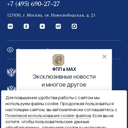
+7 (495) 690-27-27
127030, г. Москва, ул. Новослободская, д. 21
Версия для слабовидящих
ФПП в МАХ
Правительство России
Эксклюзивные новости
и многое другое
Минфин России
Гознак
Для повышения удобства работы с сайтом мы
используем файлы cookie. Продолжая пользоваться
Госуслуги
Госключ
настоящим сайтом, вы автоматически соглашаетесь с
Политикой использования cookie-файлов
. Если вы не
хотите, чтобы пользовательские данные
Госслужба
обрабатывались, отключите cookie в настройках