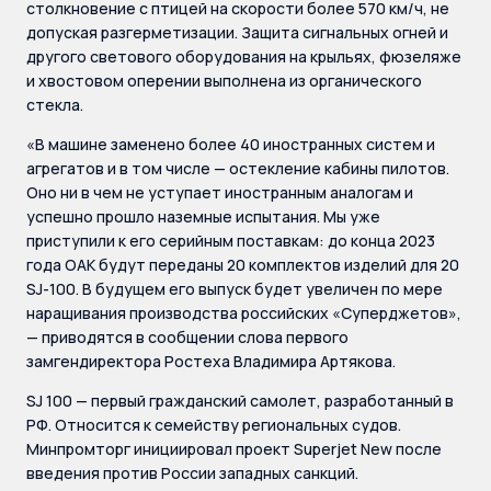
столкновение с птицей на скорости более 570 км/ч, не
допуская разгерметизации. Защита сигнальных огней и
другого светового оборудования на крыльях, фюзеляже
и хвостовом оперении выполнена из органического
стекла.
«В машине заменено более 40 иностранных систем и
агрегатов и в том числе — остекление кабины пилотов.
Оно ни в чем не уступает иностранным аналогам и
успешно прошло наземные испытания. Мы уже
приступили к его серийным поставкам: до конца 2023
года ОАК будут переданы 20 комплектов изделий для 20
SJ-100. В будущем его выпуск будет увеличен по мере
наращивания производства российских «Суперджетов»,
— приводятся в сообщении слова первого
замгендиректора Ростеха Владимира Артякова.
SJ 100 — первый гражданский самолет, разработанный в
РФ. Относится к семейству региональных судов.
Минпромторг инициировал проект Superjet New после
введения против России западных санкций.