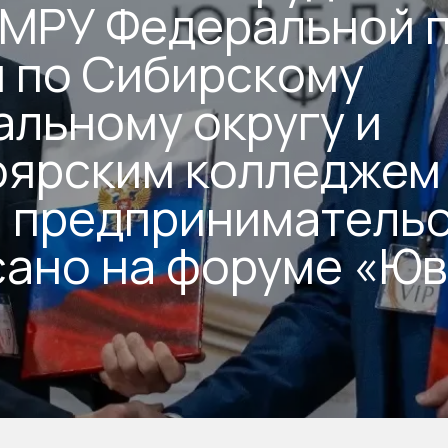
 МРУ Федеральной 
 по Сибирскому
льному округу и
оярским колледжем
и предприниматель
сано на форуме «Ю