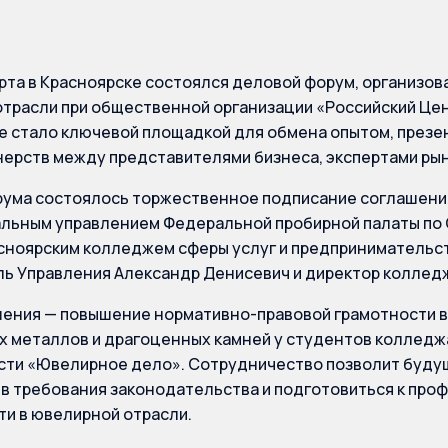
марта в Красноярске состоялся деловой форум, организо
трасли при общественной организации «Российский Це
 стало ключевой площадкой для обмена опытом, презен
нерств между представителями бизнеса, экспертами рын
рума состоялось торжественное подписание соглашени
льным управлением Федеральной пробирной палаты по
асноярским колледжем сферы услуг и предпринимательс
ь Управления Александр Денисевич и директор коллед
ения — повышение нормативно-правовой грамотности в
 металлов и драгоценных камней у студентов колледж
сти «Ювелирное дело». Сотрудничество позволит буду
 в требования законодательства и подготовиться к пр
и в ювелирной отрасли.