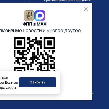
Т
О системе ГИИС ДМДК
ФПП в МАХ
Часто задаваемые вопросы
люзивные новости
и многое другое
Анкетирование
Электронная очередь
аться
Закрыть
ов
. Если вы
браузера.
ПОДПИСАТЬСЯ
Госуслуги
Госключ
Госслужба