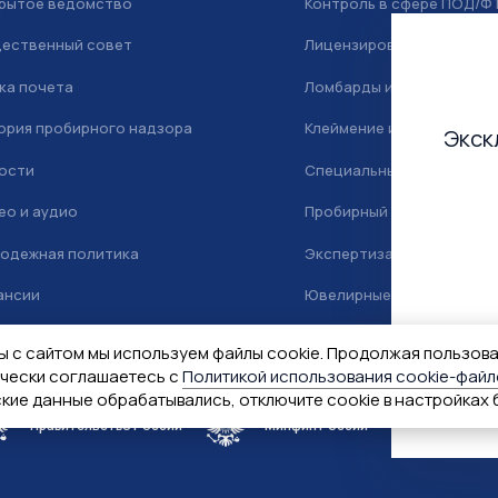
рытое ведомство
Контроль в сфере ПОД/Ф
ественный совет
Лицензирование
ка почета
Ломбарды и скупка
ория пробирного надзора
Клеймение и маркировка
Экск
ости
Специальный учет
ео и аудио
Пробирный надзор
одежная политика
Экспертиза
ансии
Ювелирные камни
тактная информация
ы с сайтом мы используем файлы cookie. Продолжая пользов
ически соглашаетесь с
Политикой использования cookie-файл
ские данные обрабатывались, отключите cookie в настройках 
Правительство России
Минфин России
Гознак