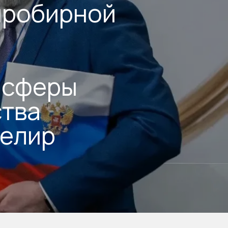
пробирной
 сферы
ства
велир