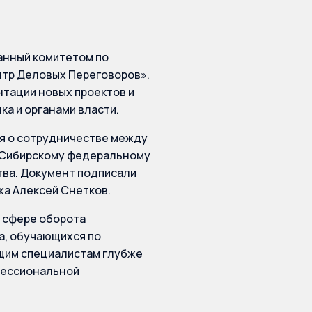
ванный комитетом по
нтр Деловых Переговоров».
тации новых проектов и
ка и органами власти.
я о сотрудничестве между
 Сибирскому федеральному
тва. Документ подписали
жа Алексей Снетков.
 сфере оборота
а, обучающихся по
щим специалистам глубже
офессиональной