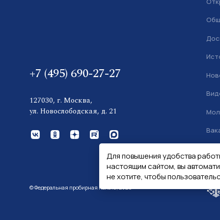
Отк
Общ
Дос
Ист
+7 (495) 690-27-27
Нов
Вид
127030, г. Москва,
ул. Новослободская, д. 21
Мол
Вак
Кон
Для повышения удобства работ
настоящим сайтом, вы автомат
не хотите, чтобы пользователь
© Федеральная пробирная палата, 2026