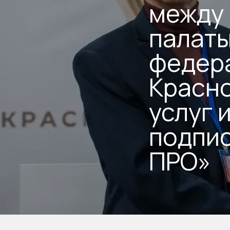
между
палаты
федера
Красн
услуг 
подпи
ПРО»