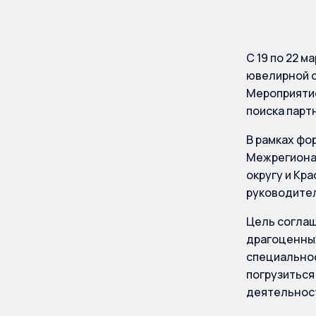
С 19 по 22 
ювелирной о
Мероприятие
поиска парт
В рамках фо
Межрегиона
округу и Кр
руководител
Цель соглаш
драгоценных
специально
погрузиться
деятельност