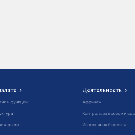
6
палате
Деятельность
ачи и функции
Аффинаж
уктура
Контроль за ввозом и вы
оводство
Исполнение бюджета