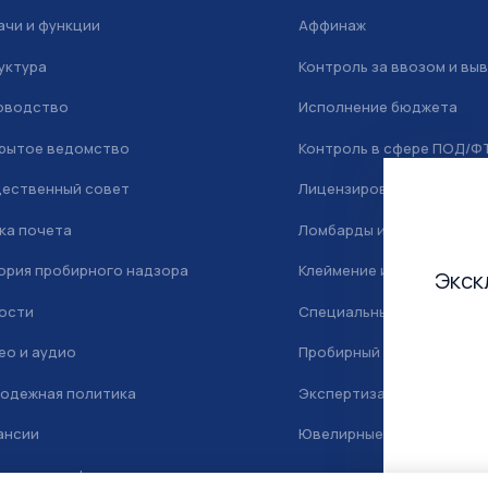
ачи и функции
Аффинаж
уктура
Контроль за ввозом и вы
оводство
Исполнение бюджета
рытое ведомство
Контроль в сфере ПОД/Ф
ественный совет
Лицензирование
ка почета
Ломбарды и скупка
ория пробирного надзора
Клеймение и маркировка
Экск
ости
Специальный учет
ео и аудио
Пробирный надзор
одежная политика
Экспертиза
ансии
Ювелирные камни
тактная информация