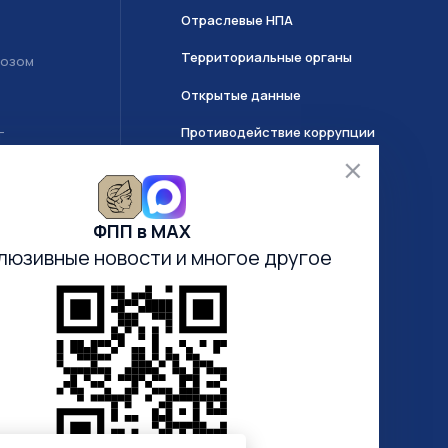
Отраслевые НПА
Территориальные органы
возом
Открытые данные
Противодействие коррупции
Т
О системе ГИИС ДМДК
ФПП в МАХ
Часто задаваемые вопросы
люзивные новости
и многое другое
Анкетирование
Электронная очередь