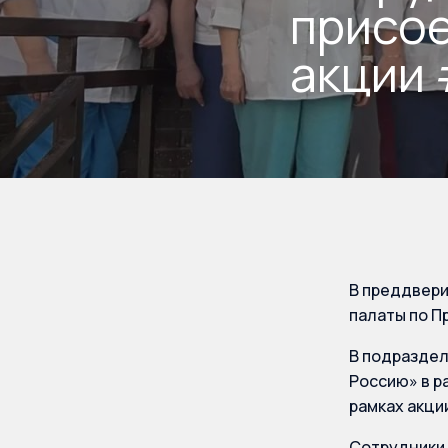
присое
акции
В преддвери
палаты по П
В подраздел
Россию» в р
рамках акци
Сотрудники 