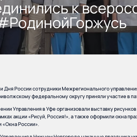
динились к всерос
 #РодинойГоржусь
и Дня России сотрудники Межрегионального управлени
риволжскому федеральному округу приняли участие в п
ении Управления в Уфе организовали выставку рисунков 
амках акции «Рисуй, Россия!», а также оформили окна п
и «Окна России».
Управления в Нижнем Новгороде накануне праздника ук