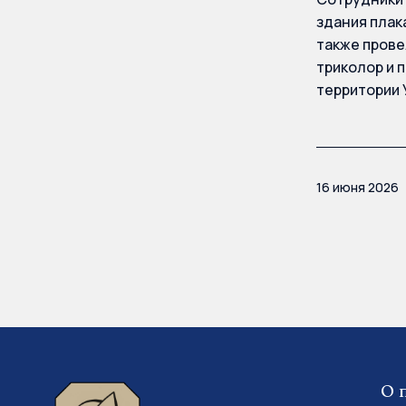
здания плак
также прове
триколор и 
территории 
16 июня 2026
О 