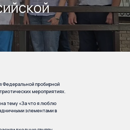
сийской
я Федеральной пробирной
атриотических мероприятиях.
на тему «За что я люблю
раздничными элементами в
расили входную группу