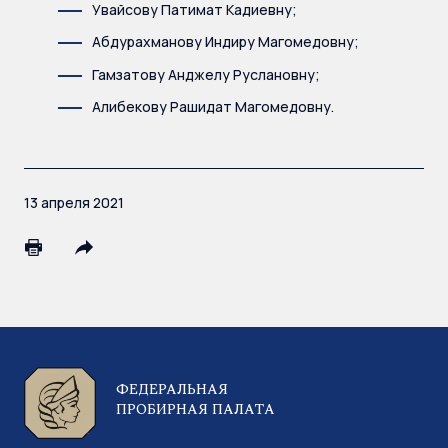
Увайсову Патимат Кадиевну;
Абдурахманову Индиру Магомедовну;
Гамзатову Анджелу Руслановну;
Алибекову Рашидат Магомедовну.
13 апреля 2021
ФЕДЕРАЛЬНАЯ
ПРОБИРНАЯ ПАЛАТА