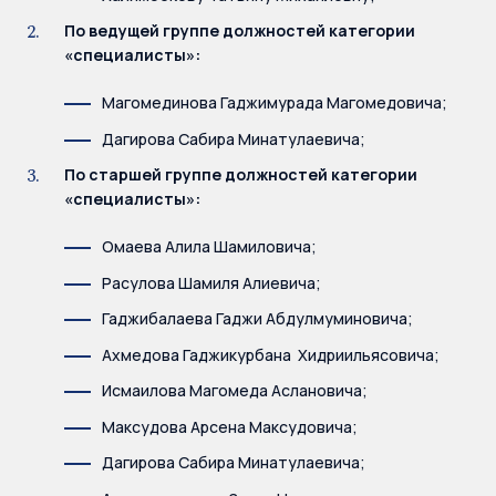
По ведущей группе должностей категории
«специалисты»:
Магомединова Гаджимурада Магомедовича;
Дагирова Сабира Минатулаевича;
По старшей группе должностей категории
«специалисты»:
Омаева Алила Шамиловича;
Расулова Шамиля Алиевича;
Гаджибалаева Гаджи Абдулмуминовича;
Ахмедова Гаджикурбана Хидриильясовича;
Исмаилова Магомеда Аслановича;
Максудова Арсена Максудовича;
Дагирова Сабира Минатулаевича;