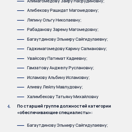
Алимагомедову Заиру Насрудиновну;
Алибекову Рашидат Магомедовну;
Ляпину Ольгу Николаевну;
Рабаданову Зарему Магомедовну;
Багаутдинову Эльмиру Сайгидулаевну;
Гаджимагомедову Карину Салмановну;
Увайсову Патимат Кадиевну;
Гамзатову Анджелу Руслановну;
Исламову Альбину Исламовну;
Алиеву Лейлу Мавлудовну;
Халимбекову Татьяну Михайловну
По старшей группе должностей категории
«обеспечивающие специалисты»:
Багаутдинову Эльмиру Сайгидулаевну;