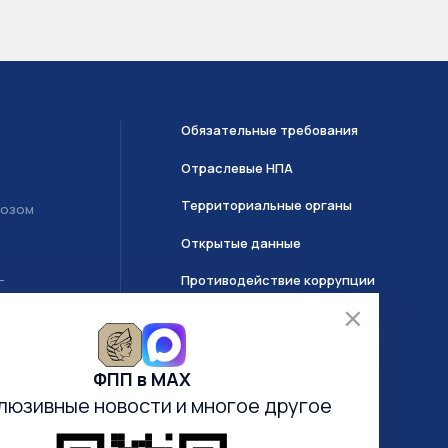
Обязательные требования
Отраслевые НПА
Территориальные органы
возом
Открытые данные
Противодействие коррупции
Т
О системе ГИИС ДМДК
ФПП в МАХ
Часто задаваемые вопросы
люзивные новости
и многое другое
Анкетирование