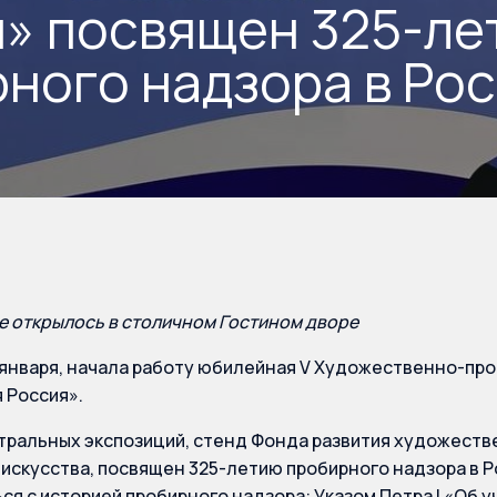
» посвящен 325-ле
ного надзора в Ро
 открылось в столичном Гостином дворе
 января, начала работу юбилейная V Художественно-п
 Россия».
тральных экспозиций, стенд Фонда развития художест
искусства, посвящен 325-летию пробирного надзора в Ро
ся с историей пробирного надзора: Указом Петра I «Об 