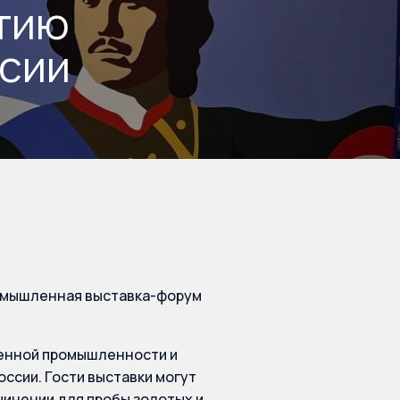
тию
ссии
ромышленная выставка-форум
венной промышленности и
ссии. Гости выставки могут
учинении для пробы золотых и