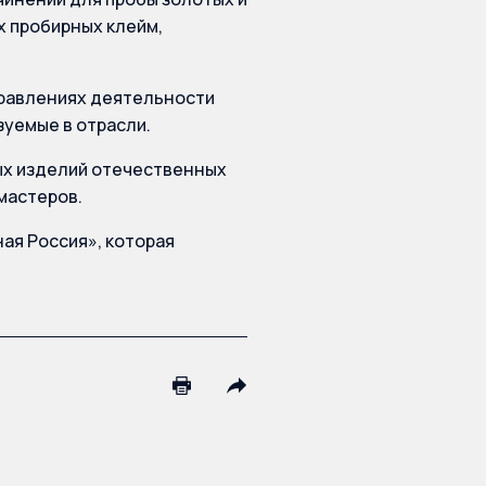
 пробирных клейм,
правлениях деятельности
зуемые в отрасли.
ых изделий отечественных
мастеров.
ая Россия», которая