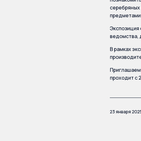
серебряных 
предметами 
Экспозиция 
ведомства, 
В рамках эк
производит
Приглашаем 
проходит с 2
23 января 202