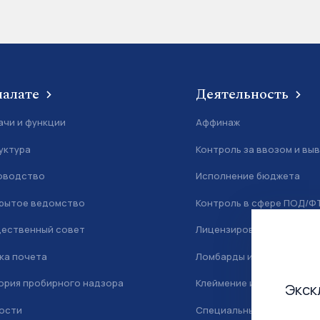
палате
Деятельность
ачи и функции
Аффинаж
уктура
Контроль за ввозом и вы
оводство
Исполнение бюджета
рытое ведомство
Контроль в сфере ПОД/Ф
ественный совет
Лицензирование
ка почета
Ломбарды и скупка
ория пробирного надзора
Клеймение и маркировка
Экск
ости
Специальный учет