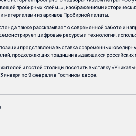
вещей пробирных клейм…», изображениями исторических
и материалами из архивов Пробирной палаты.
стенда также рассказывает о современной работе и на
демонстрирует цифровые ресурсы и технологии, исполь
спозиции представлена выставка современных ювелирн
елей, продолжающих традиции выдающихся российских 
жителей и гостей столицы посетить выставку «Уникальн
3 января по 9 февраля в Гостином дворе.
5