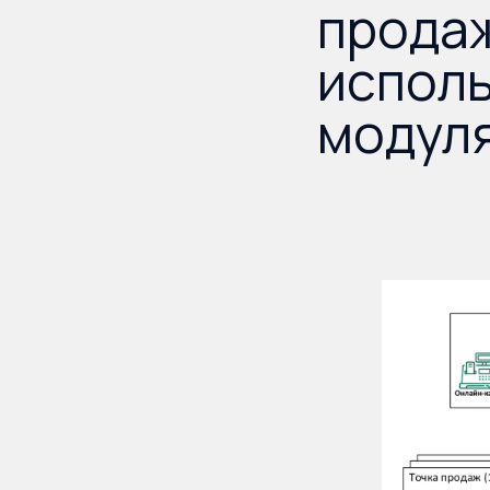
прода
испол
модул