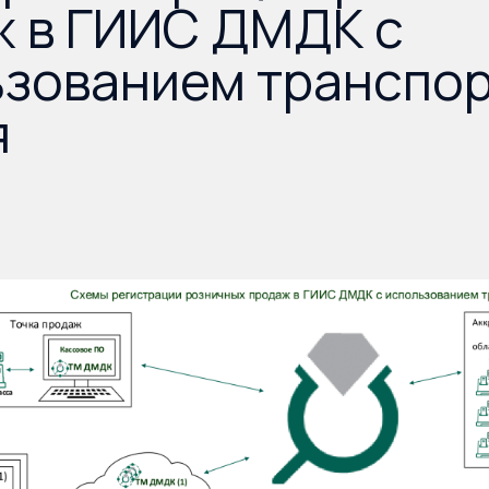
ж в ГИИС ДМДК с
ьзованием транспо
я