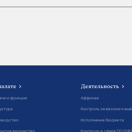
палате
Деятельность
ачи и функции
Аффинаж
уктура
Контроль за ввозом и вы
оводство
Исполнение бюджета
рытое ведомство
Контроль в сфере ПОД/Ф