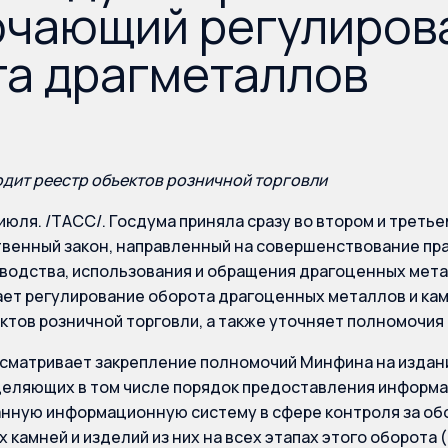
очающий регулиров
а драгметаллов
одит реестр объектов розничной торговли
июля. /ТАСС/. Госдума приняла сразу во втором и треть
венный закон, направленный на совершенствование пра
водства, использования и обращения драгоценных мета
ет регулирование оборота драгоценных металлов и кам
ктов розничной торговли, а также уточняет полномочия
сматривает закрепление полномочий Минфина на издан
деляющих в том числе порядок предоставления информ
нную информационную систему в сфере контроля за об
 камней и изделий из них на всех этапах этого оборота