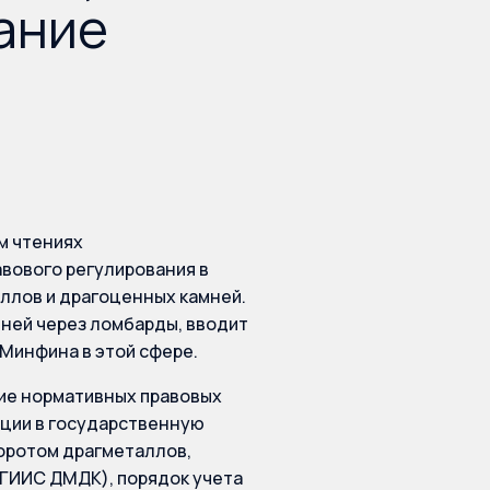
ание
ем чтениях
вового регулирования в
ллов и драгоценных камней.
ней через ломбарды, вводит
 Минфина в этой сфере.
ие нормативных правовых
ации в государственную
оротом драгметаллов,
 (ГИИС ДМДК), порядок учета