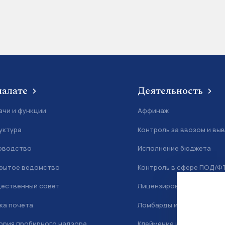
палате
Деятельность
ачи и функции
Аффинаж
уктура
Контроль за ввозом и вы
оводство
Исполнение бюджета
рытое ведомство
Контроль в сфере ПОД/Ф
ественный совет
Лицензирование
ка почета
Ломбарды и скупка
ория пробирного надзора
Клеймение и маркировка