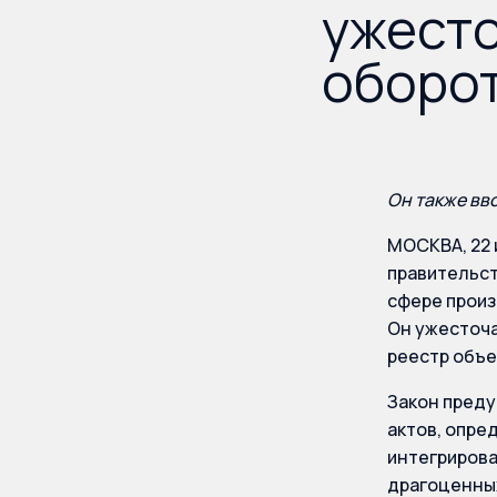
ужест
оборот
Он также вв
МОСКВА, 22 
правительст
сфере произ
Он ужесточа
реестр объе
Закон преду
актов, опре
интегрирова
драгоценных