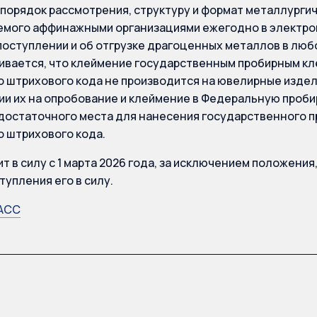
порядок рассмотрения, структуру и формат металлургич
мого аффинажными организациями ежегодно в электрон
поступлении и об отгрузке драгоценных металлов в любо
вается, что клеймение государственным пробирным кл
 штрихового кода не производится на ювелирные издели
и их на опробование и клеймение в Федеральную проб
достаточного места для нанесения государственного п
 штрихового кода.
ит в силу с 1 марта 2026 года, за исключением положени
тупления его в силу.
АСС