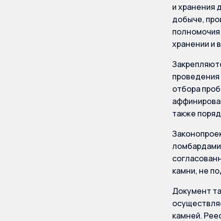
и хранения 
добыче, про
полномочия 
хранении и 
Закрепляютс
проведения 
отбора проб
аффинирован
также поряд
Законопроек
ломбардами
согласованн
камни, не п
Документ та
осуществляе
камней. Рее