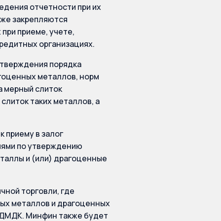
ведения отчетности при их
кже закрепляются
при приеме, учете,
кредитных организациях.
утверждения порядка
агоценных металлов, норм
а мерный слиток
слиток таких металлов, а
 приему в залог
иями по утверждению
таллы и (или) драгоценные
чной торговли, где
ных металлов и драгоценных
 ДМДК. Минфин также будет