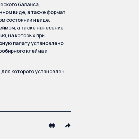
еского баланса,
ном виде, а также формат
м состоянии и виде.
еймом, а также нанесение
я, на которых при
ирную палату установлено
робирного клейма и
я, для которого установлен