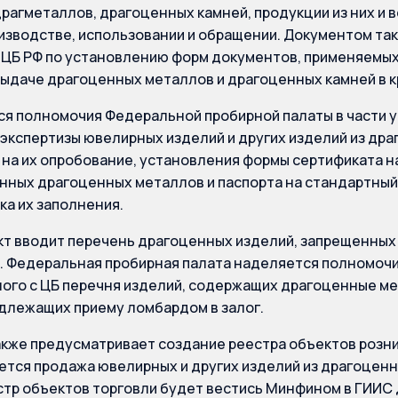
драгметаллов, драгоценных камней, продукции из них и 
изводстве, использовании и обращении. Документом та
ЦБ РФ по установлению форм документов, применяемых 
выдаче драгоценных металлов и драгоценных камней в 
я полномочия Федеральной пробирной палаты в части 
экспертизы ювелирных изделий и других изделий из др
 на их опробование, установления формы сертификата н
ных драгоценных металлов и паспорта на стандартный 
ка их заполнения.
т вводит перечень драгоценных изделий, запрещенных к
. Федеральная пробирная палата наделяется полномоч
ого с ЦБ перечня изделий, содержащих драгоценные ме
одлежащих приему ломбардом в залог.
кже предусматривает создание реестра объектов розни
тся продажа ювелирных и других изделий из драгоцен
стр объектов торговли будет вестись Минфином в ГИИС