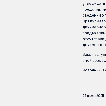
утверждать 
представляе
сведений о 
Предусматри
двухмерного
предъявлени
отсутствие 
двухмерного
Закон вступ
иной срок вс
Источник:
Т
23 июля 2025