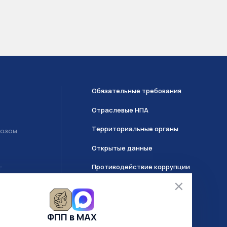
Обязательные требования
Отраслевые НПА
Территориальные органы
возом
Открытые данные
Противодействие коррупции
Т
О системе ГИИС ДМДК
ФПП в МАХ
Часто задаваемые вопросы