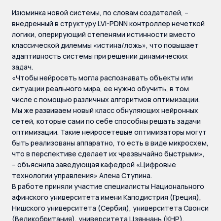
Изюминка новой системы, по словам создателей, –
внедренный в структуру LVI-PDNN контроллер нечеткой
логики, оперирующий степенями истинности вместо
классической дилеммы «истина/ложь», что повышает
адаптивность системы при решении динамических
задач.
«Чтобы нейросеть могла распознавать объекты или
ситуации реального мира, ее нужно обучить, в том
числе с помощью различных алгоритмов оптимизации.
Мы же развиваем новый класс обнуляющих нейронных
сетей, которые сами по себе способны решать задачи
оптимизации. Такие нейросетевые оптимизаторы могут
быть реализованы аппаратно, то есть в виде микросхем,
что в перспективе сделает их чрезвычайно быстрыми»,
– объяснила заведующая кафедрой «Цифровые
технологии управления» Алена Ступина.
В работе приняли участие специалисты Национального
афинского университета имени Каподистрия (Греция),
Нишского университета (Сербия), университета Свонси
(Великобритания), университета Цзяннань (КНР).