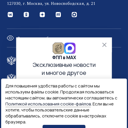
127030, г. Москва, ул. Новослободская, д. 21
Версия для слабовидящих
ФПП в МАХ
Правительство России
Эксклюзивные новости
и многое другое
Минфин России
Гознак
Для повышения удобства работы с сайтом мы
используем файлы cookie. Продолжая пользоваться
Госуслуги
Госключ
настоящим сайтом, вы автоматически соглашаетесь с
Политикой использования cookie-файлов
. Если вы не
хотите, чтобы пользовательские данные
Госслужба
обрабатывались, отключите cookie в настройках
браузера.
ПОДПИСАТЬСЯ