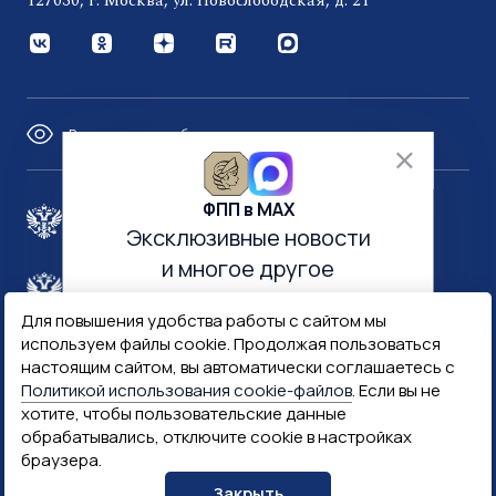
127030, г. Москва, ул. Новослободская, д. 21
Версия для слабовидящих
ФПП в МАХ
Правительство России
Эксклюзивные новости
и многое другое
Минфин России
Гознак
Для повышения удобства работы с сайтом мы
используем файлы cookie. Продолжая пользоваться
Госуслуги
Госключ
настоящим сайтом, вы автоматически соглашаетесь с
Политикой использования cookie-файлов
. Если вы не
хотите, чтобы пользовательские данные
Госслужба
обрабатывались, отключите cookie в настройках
браузера.
ПОДПИСАТЬСЯ
Закрыть