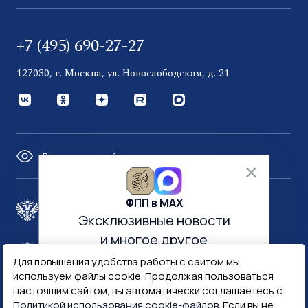
+7 (495) 690-27-27
127030, г. Москва, ул. Новослободская, д. 21
Версия для слабовидящих
ФПП в МАХ
Правительство России
Эксклюзивные новости
и многое другое
Минфин России
Гознак
Для повышения удобства работы с сайтом мы
используем файлы cookie. Продолжая пользоваться
настоящим сайтом, вы автоматически соглашаетесь с
Госуслуги
Госключ
Политикой использования cookie-файлов
. Если вы не