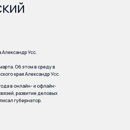
ский
а Александр Усс.
арта. Об этом в среду в
кого края Александр Усс.
года в онлайн- и офлайн-
вязей, развитие деловых
писал губернатор.