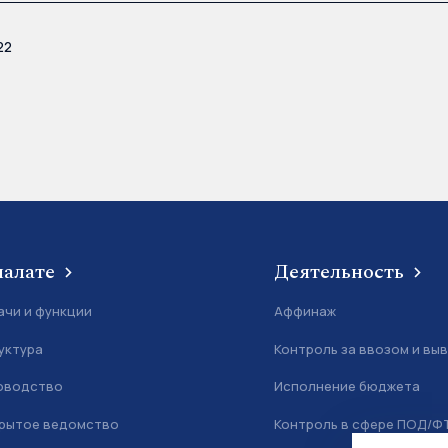
22
палате
Деятельность
ачи и функции
Аффинаж
уктура
Контроль за ввозом и вы
оводство
Исполнение бюджета
рытое ведомство
Контроль в сфере ПОД/Ф