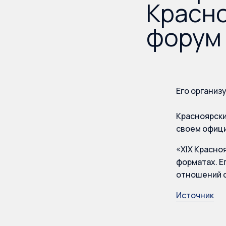
Красн
форум
Его организ
Красноярски
своем офици
«XIX Красноя
форматах. Е
отношений с
Источник