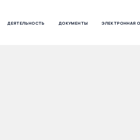
ДЕЯТЕЛЬНОСТЬ
ДОКУМЕНТЫ
ЭЛЕКТРОННАЯ 
127030, г. Москва, ул. Новослободская, д. 21
 Федеральной проб