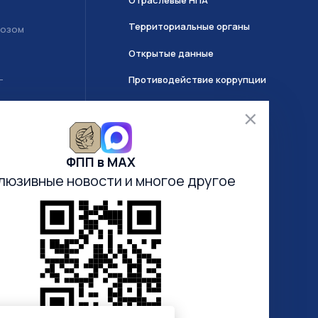
Территориальные органы
возом
Открытые данные
Противодействие коррупции
Т
О системе ГИИС ДМДК
ФПП в МАХ
Часто задаваемые вопросы
люзивные новости
и многое другое
Анкетирование
Электронная очередь