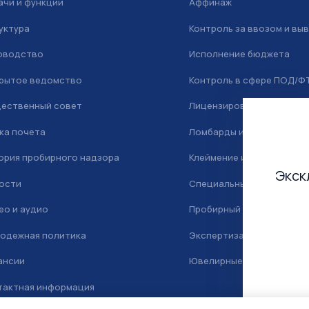
ачи и функции
Аффинаж
уктура
Контроль за ввозом и вы
оводство
Исполнение бюджета
рытое ведомство
Контроль в сфере ПОД/Ф
ественный совет
Лицензирование
ка почета
Ломбарды и скупка
ория пробирного надзора
Клеймение и маркировка
Экск
ости
Специальный учет
ео и аудио
Пробирный надзор
одежная политика
Экспертиза
ансии
Ювелирные камни
тактная информация