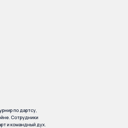
ошел
енный 81-
рнир по дартсу,
ойне. Сотрудники
рт и командный дух.