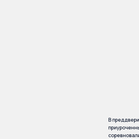
палат
федер
турнир
й год
В преддвери
приуроченны
соревновали