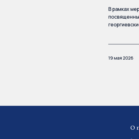
В рамках ме
посвященных
георгиевски
19 мая 2026
О 