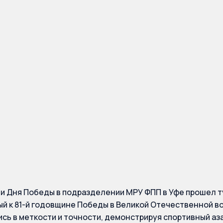
ы по Приволжскому
альному округу пр
 по дартсу, посвящ
овщине Победы
и Дня Победы в подразделении МРУ ФПП в Уфе прошел ту
й к 81-й годовщине Победы в Великой Отечественной в
сь в меткости и точности, демонстрируя спортивный аза