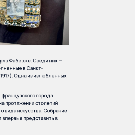
рла Фаберже. Среди них —
олненные в Санкт-
1917). Одна из излюбленных
 французского города
на протяжении столетий
о вида искусства. Собрание
ет впервые представить в