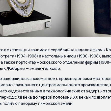
о в экспозиции занимают серебряные изделия фирмы Ка
ортрета (1904–1908) и настольные часы (1900–1908), вып
 а также портсигар московского отделения фирмы (1908–
ы К.Фаберже — эмаль-гильоше.
 завершилось знакомством с произведениями мастеров
мирно признанного центра эмальерного производства, 
го художественные и технологические стандарты этог
период с XII века до первой половины XX века и позволя
ь полную панораму лиможской эмали.