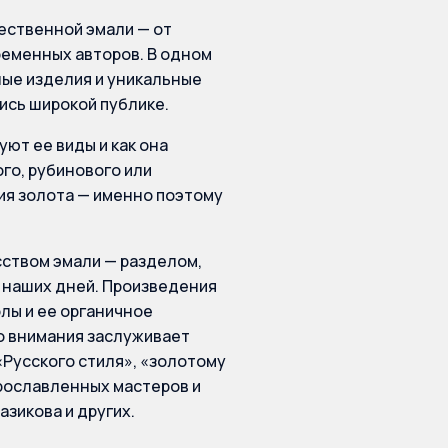
ественной эмали — от
временных авторов. В одном
ые изделия и уникальные
ись широкой публике.
уют ее виды и как она
го, рубинового или
ия золота — именно поэтому
ством эмали — разделом,
 наших дней. Произведения
лы и ее органичное
 внимания заслуживает
«Русского стиля», «золотому
рославленных мастеров и
азикова и других.