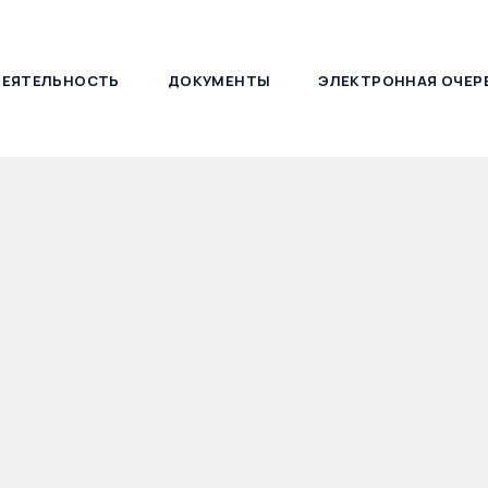
ДЕЯТЕЛЬНОСТЬ
ДОКУМЕНТЫ
ЭЛЕКТРОННАЯ ОЧЕР
127030, г. Москва, ул. Новослободская, д. 21
дверии 180-летия К