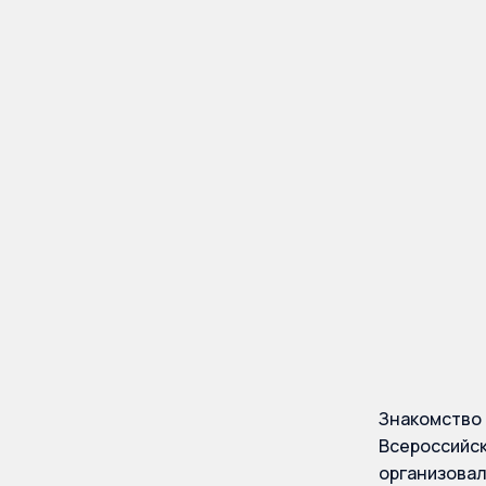
Фабер
аппар
палаты
подли
Знакомство 
Всероссийск
организова