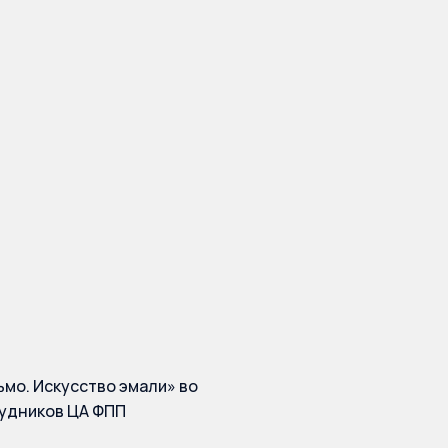
трального
робирной
 фирмы
ьмо. Искусство эмали» во
рудников ЦА ФПП