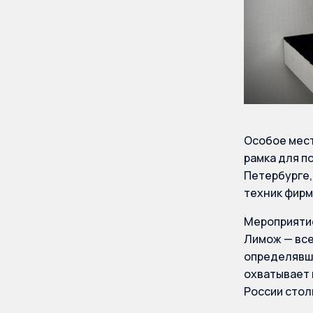
Особое мест
рамка для п
Петербурге,
техник фирм
Мероприятие
Лимож — все
определявше
охватывает 
России стол