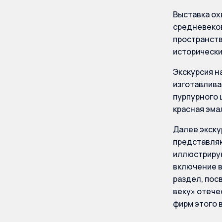
Выставка ох
средневеков
пространств
исторически
Экскурсия на
изготавлива
пурпурного 
красная эма
Далее экску
представляю
иллюстрирую
включение 
раздел, пос
веку» отече
фирм этого 