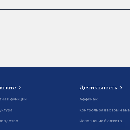
палате
Деятельность
ачи и функции
Аффинаж
уктура
Контроль за ввозом и вы
оводство
Исполнение бюджета