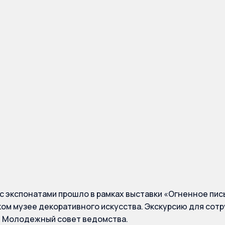
же сотрудники Цен
ата Федеральной п
 познакомились с
нными эмалями его
с экспонатами прошло в рамках выставки «Огненное пис
ом музее декоративного искусства. Экскурсию для сот
л Молодежный совет ведомства.