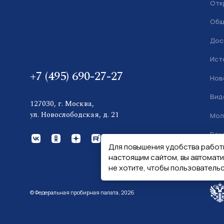
Отк
Общ
Дос
Ист
+7 (495) 690-27-27
Нов
Вид
127030, г. Москва,
ул. Новослободская, д. 21
Мол
Вак
Для повышения удобства работ
Кон
настоящим сайтом, вы автомат
не хотите, чтобы пользователь
© Федеральная пробирная палата, 2026