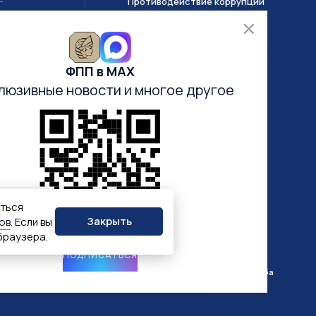
Противодействие коррупции
Т
О системе ГИИС ДМДК
ФПП в МАХ
Часто задаваемые вопросы
люзивные новости
и многое другое
Анкетирование
Электронная очередь
аться
Закрыть
ов
. Если вы
браузера.
ПОДПИСАТЬСЯ
Госуслуги
Госключ
Госслужба