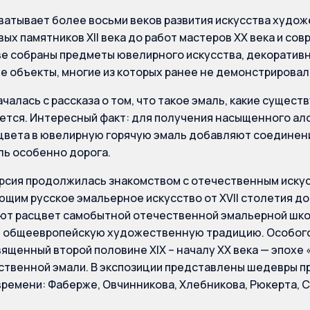
ватывает более восьми веков развития искусства худож
ых памятников XII века до работ мастеров XX века и со
е собраны предметы ювелирного искусства, декоративн
е объекты, многие из которых ранее не демонстрировал
чалась с рассказа о том, что такое эмаль, какие существ
ется. Интересный факт: для получения насыщенного ало
цвета в ювелирную горячую эмаль добавляют соединен
ль особенно дорога.
рсия продолжилась знакомством с отечественным искус
щим русское эмальерное искусство от XVII столетия до
т расцвет самобытной отечественной эмальерной шко
в общеевропейскую художественную традицию. Особого
вященный второй половине XIX – началу XX века — эпохе 
ственной эмали. В экспозиции представлены шедевры п
времени: Фаберже, Овчинникова, Хлебникова, Рюкерта, С