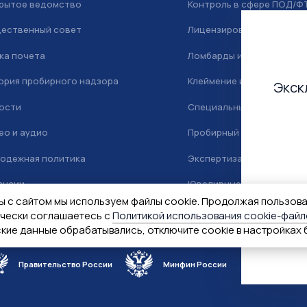
рытое ведомство
Контроль в сфере ПОД/Ф
ественный совет
Лицензирование
ка почета
Ломбарды и скупка
ория пробирного надзора
Клеймение и маркировка
Экск
ости
Специальный учет
ео и аудио
Пробирный надзор
одежная политика
Экспертиза
ансии
Ювелирные камни
ы с сайтом мы используем файлы cookie. Продолжая пользов
тактная информация
ически соглашаетесь с
Политикой использования cookie-файл
ские данные обрабатывались, отключите cookie в настройках 
Правительство России
Минфин России
Гознак