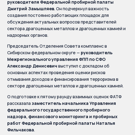
руководителя Федеральной пробирной палаты
Дмитрий Замышляев
. Он подчеркнул важность
создания постоянно работающих площадок для
обсуждения актуальных вопросов представителей
сектора драгоценных металлов и драгоценных камней и
надзорных органов.
Председатель Отделения Совета комплаенс в
Сибирском федеральном округе —
руководитель
Межрегионального управления ФПП по СФО
Александр Денисевич
выступил с докладом об
основных аспектах проведения оценки рисков
отмывания доходов и финансирования терроризма в
секторе драгоценных металлов и драгоценных камней.
О подготовке к пятому раунду взаимных оценок ФАТФ
рассказала
заместитель начальника Управления
федерального государственного пробирного
надзора, финансового мониторинга и пробирных
работ Федеральной пробирной палаты Наталья
Фильчакова
.