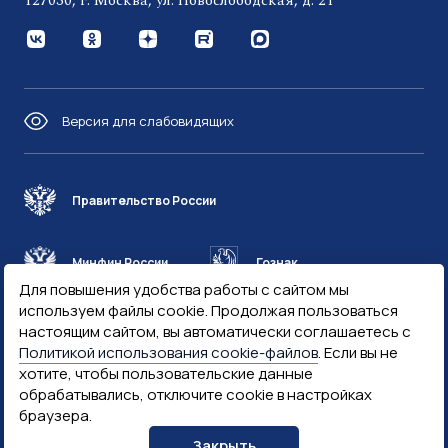
127030, г. Москва, ул. Новослободская, д. 21
Версия для слабовидящих
Правительство России
Минфин России
Гознак
Для повышения удобства работы с сайтом мы
используем файлы cookie. Продолжая пользоваться
Госуслуги
Госключ
настоящим сайтом, вы автоматически соглашаетесь с
Политикой использования cookie-файлов
. Если вы не
хотите, чтобы пользовательские данные
Госслужба
обрабатывались, отключите cookie в настройках
браузера.
Закрыть