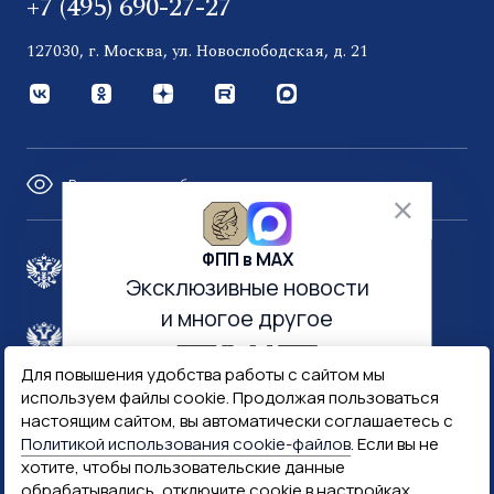
+7 (495) 690-27-27
127030, г. Москва, ул. Новослободская, д. 21
Версия для слабовидящих
ФПП в МАХ
Правительство России
Эксклюзивные новости
и многое другое
Минфин России
Гознак
Для повышения удобства работы с сайтом мы
используем файлы cookie. Продолжая пользоваться
Госуслуги
Госключ
настоящим сайтом, вы автоматически соглашаетесь с
Политикой использования cookie-файлов
. Если вы не
хотите, чтобы пользовательские данные
Госслужба
обрабатывались, отключите cookie в настройках