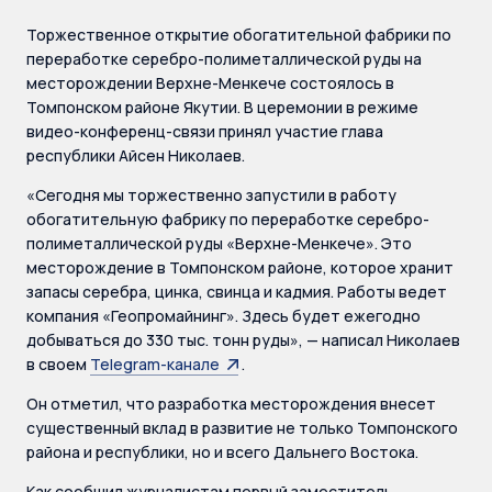
Торжественное открытие обогатительной фабрики по
переработке серебро-полиметаллической руды на
месторождении Верхне-Менкече состоялось в
Томпонском районе Якутии. В церемонии в режиме
видео-конференц-связи принял участие глава
республики Айсен Николаев.
«Сегодня мы торжественно запустили в работу
обогатительную фабрику по переработке серебро-
полиметаллической руды «Верхне-Менкече». Это
месторождение в Томпонском районе, которое хранит
запасы серебра, цинка, свинца и кадмия. Работы ведет
компания «Геопромайнинг». Здесь будет ежегодно
добываться до 330 тыс. тонн руды», — написал Николаев
в своем
Telegram-канале
.
Он отметил, что разработка месторождения внесет
существенный вклад в развитие не только Томпонского
района и республики, но и всего Дальнего Востока.
Как сообщил журналистам первый заместитель