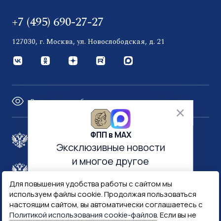
+7 (495) 690-27-27
127030, г. Москва, ул. Новослободская, д. 21
Версия для слабовидящих
ФПП в МАХ
Правительство России
Эксклюзивные новости
и многое другое
Минфин России
Гознак
Для повышения удобства работы с сайтом мы
используем файлы cookie. Продолжая пользоваться
Госуслуги
Госключ
настоящим сайтом, вы автоматически соглашаетесь с
Политикой использования cookie-файлов
. Если вы не