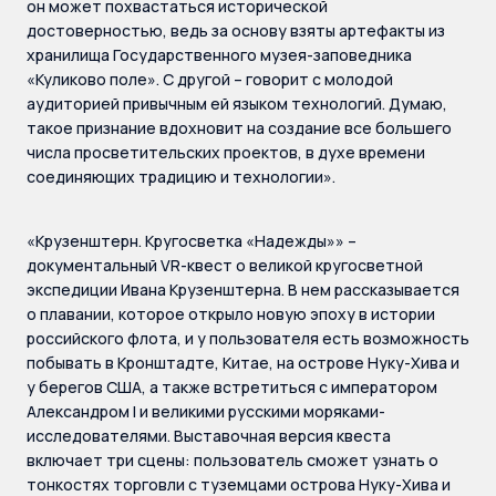
он может похвастаться исторической
достоверностью, ведь за основу взяты артефакты из
хранилища Государственного музея-заповедника
«Куликово поле». С другой – говорит с молодой
аудиторией привычным ей языком технологий. Думаю,
такое признание вдохновит на создание все большего
числа просветительских проектов, в духе времени
соединяющих традицию и технологии».
«Крузенштерн. Кругосветка «Надежды»» –
документальный VR-квест о великой кругосветной
экспедиции Ивана Крузенштерна. В нем рассказывается
о плавании, которое открыло новую эпоху в истории
российского флота, и у пользователя есть возможность
побывать в Кронштадте, Китае, на острове Нуку-Хива и
у берегов США, а также встретиться с императором
Александром I и великими русскими моряками-
исследователями. Выставочная версия квеста
включает три сцены: пользователь сможет узнать о
тонкостях торговли с туземцами острова Нуку-Хива и