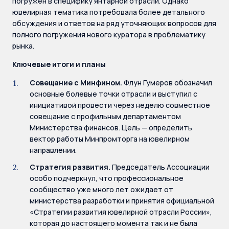
погружен в специфику янтарной отрасли. Однако
ювелирная тематика потребовала более детального
обсуждения и ответов на ряд уточняющих вопросов для
полного погружения нового куратора в проблематику
рынка.
Ключевые итоги и планы
Совещание с Минфином.
Флун Гумеров обозначил
основные болевые точки отрасли и выступил с
инициативой провести через неделю совместное
совещание с профильным департаментом
Министерства финансов. Цель — определить
вектор работы Минпромторга на ювелирном
направлении.
Стратегия развития.
Председатель Ассоциации
особо подчеркнул, что профессиональное
сообщество уже много лет ожидает от
министерства разработки и принятия официальной
«Стратегии развития ювелирной отрасли России»,
которая до настоящего момента так и не была