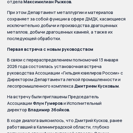
отдела
Максимилиан Рыжков
.
При этом Департамент металлургии и материалов
сохраняет за собой функции в сфере ДМДК, касающиеся
исключительно добычи и производства драгоценных
металлов, добычи драгоценных камней, а также их
последующей обработки.
Первая встреча с новым руководством
В связи с перераспределением полномочий 13 января
2026 года состоялась установочная встреча
руководства Ассоциации «Гильдия ювелиров России» с
Директором Департамента легкой промышленности и
лесопромышленного комплекса
Дмитрием Кусковым
.
На встречу были приглашены Председатель
Ассоциации
Флун Гумеров
и Исполнительный
директор
Владимир Збойков
.
В ходе диалога выяснилось, что Дмитрий Кусков, ранее
работавший в Калининградской области, глубоко