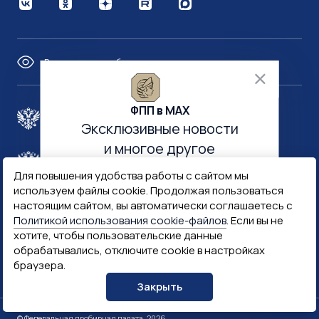
Версия для слабовидящих
ФПП в МАХ
Правительство России
Эксклюзивные новости
и многое другое
Минфин России
Гознак
Для повышения удобства работы с сайтом мы
используем файлы cookie. Продолжая пользоваться
настоящим сайтом, вы автоматически соглашаетесь с
Госуслуги
Госключ
Политикой использования cookie-файлов
. Если вы не
хотите, чтобы пользовательские данные
обрабатывались, отключите cookie в настройках
Госслужба
браузера.
ПОДПИСАТЬСЯ
Закрыть
© Федеральная пробирная палата, 2026