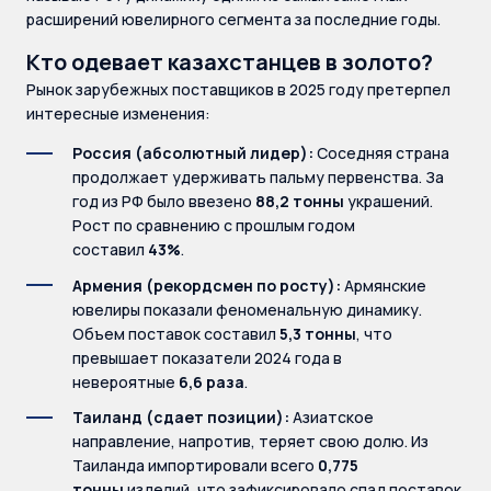
расширений ювелирного сегмента за последние годы.
Кто одевает казахстанцев в золото?
Рынок зарубежных поставщиков в 2025 году претерпел
интересные изменения:
Россия (абсолютный лидер):
Соседняя страна
продолжает удерживать пальму первенства. За
год из РФ было ввезено
88,2 тонны
украшений.
Рост по сравнению с прошлым годом
составил
43%
.
Армения (рекордсмен по росту):
Армянские
ювелиры показали феноменальную динамику.
Объем поставок составил
5,3 тонны
, что
превышает показатели 2024 года в
невероятные
6,6 раза
.
Таиланд (сдает позиции):
Азиатское
направление, напротив, теряет свою долю. Из
Таиланда импортировали всего
0,775
тонны
изделий, что зафиксировало спад поставок