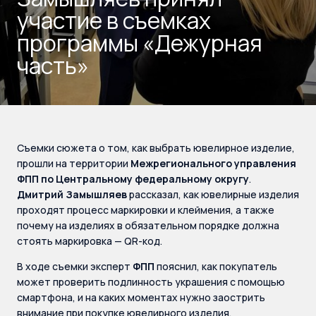
участие в съемках
программы «Дежурная
часть»
Съемки сюжета о том, как выбрать ювелирное изделие,
прошли на территории
Межрегионального управления
ФПП по Центральному федеральному округу
.
Дмитрий Замышляев
рассказал, как ювелирные изделия
проходят процесс маркировки и клеймения, а также
почему на изделиях в обязательном порядке должна
стоять маркировка — QR-код.
В ходе съемки эксперт
ФПП
пояснил, как покупатель
может проверить подлинность украшения с помощью
смартфона, и на каких моментах нужно заострить
внимание при покупке ювелирного изделия.