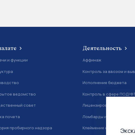
палате
Деятельность
ачи и функции
Аффинаж
уктура
Контроль за ввозом и вы
оводство
Исполнение бюджета
рытое ведомство
Контроль в сфере ПОД/Ф
ественный совет
Лицензирование
ка почета
Ломбарды и скупка
ория пробирного надзора
Клеймение и маркировка
Экск