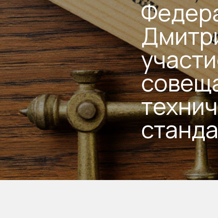
Федер
Дмитр
участи
совещ
технич
станд