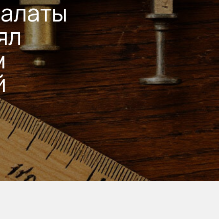
палаты
ял
м
й
о