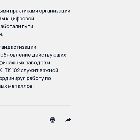
ыми практиками организации
ды к цифровой
работали пути
и.
тандартизации
я обновление действующих
ффинажных заводов и
. ТК 102 служит важной
ординируя работу по
ных металлов.