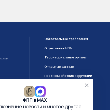
Обязательные требования
Отраслевые НПА
Территориальные органы
возом
Открытые данные
Противодействие коррупции
Т
О системе ГИИС ДМДК
ФПП в МАХ
Часто задаваемые вопросы
люзивные новости
и многое другое