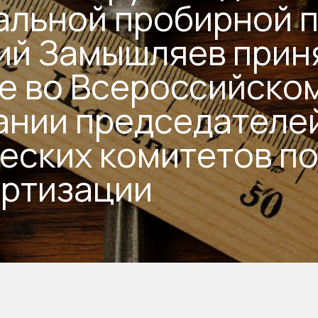
альной пробирной 
ий Замышляев прин
е во Всероссийско
ании председателе
еских комитетов п
артизации