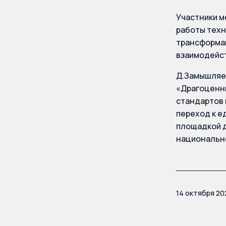
Участники м
работы техн
трансформац
взаимодейст
Д.Замышляев
«Драгоценны
стандартов 
переход к е
площадкой д
национально
14 октября 20