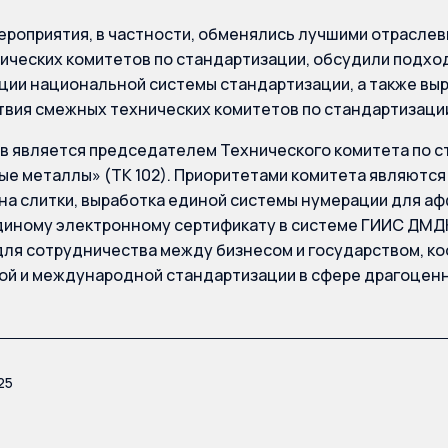
ероприятия, в частности, обменялись лучшими отраслев
ических комитетов по стандартизации, обсудили подхо
ии национальной системы стандартизации, а также вы
вия смежных технических комитетов по стандартизаци
 является председателем Технического комитета по с
е металлы» (ТК 102). Приоритетами комитета являютс
на слитки, выработка единой системы нумерации для а
диному электронному сертификату в системе ГИИС ДМДК
ля сотрудничества между бизнесом и государством, ко
й и международной стандартизации в сфере драгоцен
25