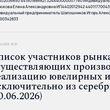
02036650 441501886821 324440000007760 Индивидуаль
юкова Елена Александровна ИП4402012942 44011770043
видуальный предприниматель Шапошников Игорь Алек
00342833
я 2026, 16:31
писок участников рынка
существляющих произво
еализацию ювелирных 
сключительно из серебр
0.06.2026)