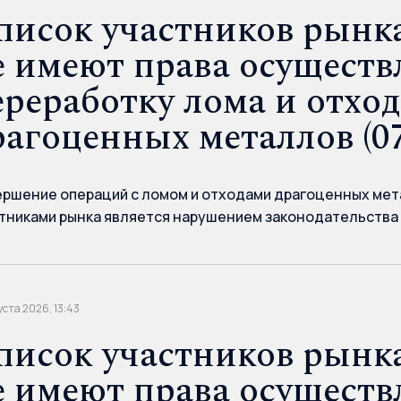
писок участников рынка
е имеют права осуществ
ереработку лома и отхо
рагоценных металлов (07
ршение операций с ломом и отходами драгоценных мет
тниками рынка является нарушением законодательства
уста 2026, 13:43
писок участников рынка
е имеют права осуществ