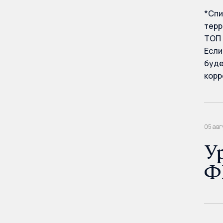
*Спи
терр
ТОП 
Если
буде
корр
05 авг
У
Ф