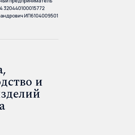
ный предприниматель
4 320440100015772
сандрович ИП6104009501
,
дство и
изделий
а