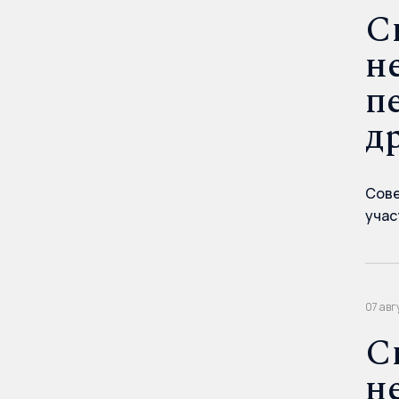
С
н
п
д
Сове
учас
07 авг
С
н