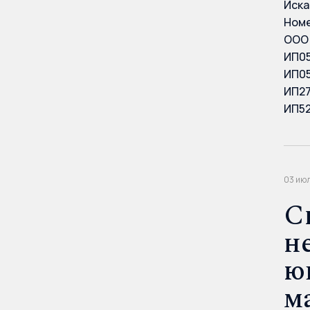
Иска
Номе
ООО 
ИП05
ИП05
ИП27
ИП52
03 июл
С
н
ю
м