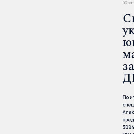
03 авг
С
у
ю
м
з
Д
По и
спец
Алек
пред
3094