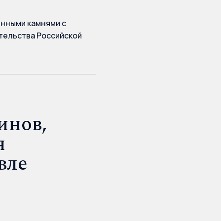
нными камнями с
тельства Российской
инов,
я
вле