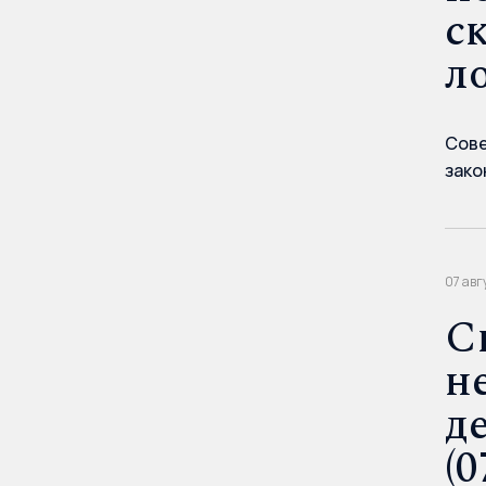
с
ло
Сове
зако
07 авг
С
н
д
(0