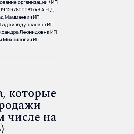
нование организации / ИП
9 1237800081749 А.Н.Д.
ад Маммаевич ИП
а Гаджиабдуллаевна ИП
ександра Леонидовна ИП
й Михайлович ИП
, которые
продажи
м числе на
)