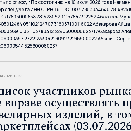
ть по списку *По состоянию на 10 июля 2026 года Наиме
р спецучета ИНН ОГРН 1.61 ООО ЮЛ7803034640 781482510
ЮЛ7803000858 7814280920 1157847312292 Абакаров Мур
05012484 051102124707 316057100116022 Абакарова Айш
05036910 051103780412 324050000062371 Абакарова Ал
09000397 272212330621 309272235900022 Абашин Серге
06000544 525800060237
я 2026, 10:37
писок участников рынка
е вправе осуществлять 
велирных изделий, в то
аркетплейсах (03.07.2026