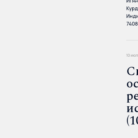
ИП44
Курд
Инди
7408
10 июл
С
о
р
и
(1