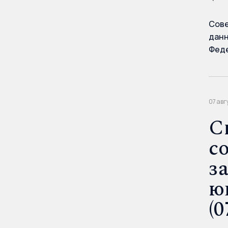
Сове
данн
Феде
07 авг
С
с
з
ю
(0