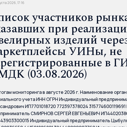
уста 2026, 17:16
писок участников рынка
казавших при реализац
велирных изделий чере
аркетплейсы УИНы, не
арегистрированные в 
МДК (03.08.2026)
тогам мониторинга в августе 2026 г. Наименование орган
иального учета ИНН ОГРН Индивидуальный предприним
сандрович ИП7701018720 772397378024 31577460011969
приниматель СМИРНОВ СЕРГЕЙ ЕВГЕНЬЕВИЧ ИП44020386
43903300015 Индивидуальный предприниматель Цыбуля