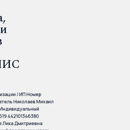
,
ии
з
ГИИС
изации / ИП Номер
атель Николаев Михаил
1 Индивидуальный
19 442101346380
 Лика Дмитриевна