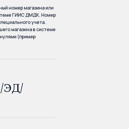
ный номер магазина или
стеме ГИИС ДМДК. Номер
специального учета.
шего магазина в системе
 нулями (пример
/ЭД/