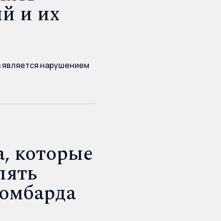
й и их
а является нарушением
, которые
лять
ломбарда